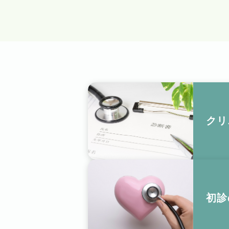
クリ
初診