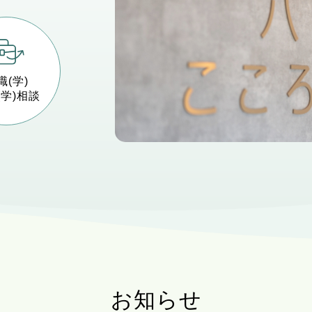
職(学)
(学)相談
お知らせ