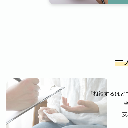
一
「相談するほど
安