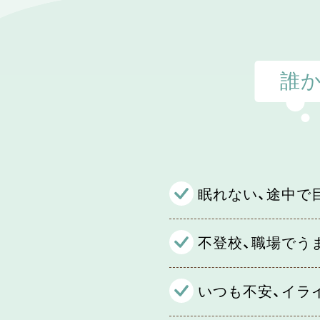
誰
眠れない、途中で
不登校、職場でう
いつも不安、イラ