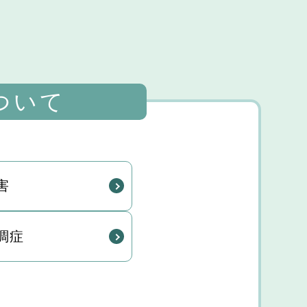
ついて
害
調症