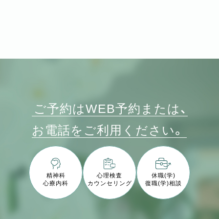
ご予約はWEB予約または、
お電話をご利用ください。
精神科
心理検査
休職(学)
心療内科
カウンセリング
復職(学)相談