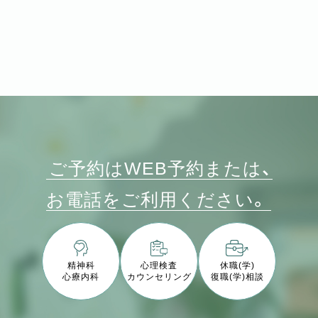
ご予約はWEB予約または、
お電話をご利用ください。
精神科
心理検査
休職(学)
心療内科
カウンセリング
復職(学)相談